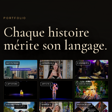
PORTFOLIO
Chaque histoire
mérite son langage.
INSTITUTIONS
ENTREPRISES
ÉVÉNEMENTS
CAPTATIONS
ARTISTES
ASSOCIATIONS
DOCUMENTAIRES
MARIAGES
MOTION DESIGN